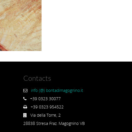
Contacts
info (@) bontadimagognino.it
+39 0323 30077
+39 0323 954522
Via della Torre, 2
28838 Stresa Fraz. Magognino VB