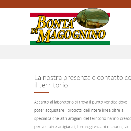
La nostra presenza e contatto c
il territorio
Accanto al laboratorio si trova il punto vendita dove
poter acquistare i prodotti dell’intera linea oltre a
specialità che altri artigiani del territorio hanno creat
per voi: birre artigianali, formaggi vaccini e caprini, vini